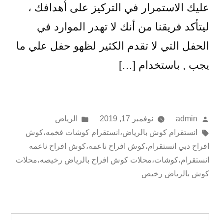
عليك الاستمرار في التركيز على أهدافك ،
ليتأكد فريقنا من أنك لا تهدر الموارد في
الحفل التي لا تقدم الكثير لظهو حفل علي ما
يجب , باستخدام […]
تمّ
نُشر
admin
نوفمبر 17, 2019
الرياض
النشر
وسوم:
في
انستقرام كوش بالرياض
،
انستقرام كوشات فخمه
،
كوش
بواسطة
افراح دبي انستقرام
،
كوش افراح ناعمه
،
كوش افراح ناعمه
انستقرام
،
كوشات
،
محلات كوش افراح بالرياض رخيصه
،
محلات
كوش بالرياض رخيص